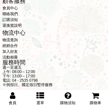
顧客服務
會員中心
聯絡我們
訂購須知
退換貨說明
物流中心
物流查詢
經銷合作
加入好友
活動相冊
服務時間
週一至週五
上午: 08:00～12:00
下午: 13:00～17:00
電話: 04 - 2535 0796
※例假日、國定假日暫停服務
幾木朵生物科技有限公司 Copyright © 2009 - 2026 Design by
會員
選單
購物須知
購物車
Shop3500
Fullvision
隱私權政策