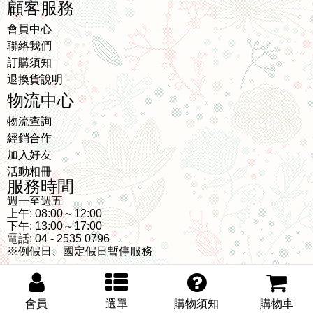
顧客服務
會員中心
聯絡我們
訂購須知
退換貨說明
物流中心
物流查詢
經銷合作
加入好友
活動相冊
服務時間
週一至週五
上午: 08:00～12:00
下午: 13:00～17:00
電話: 04 - 2535 0796
※例假日、國定假日暫停服務
幾木朵生物科技有限公司 Copyright © 2009 - 2026 Design by
會員
選單
購物須知
購物車
Shop3500
Fullvision
隱私權政策