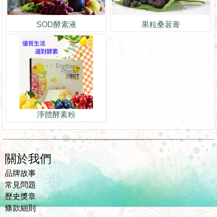
SOD酵素液
果粒桑葚膏
淨體酵素粉
關於我們
品牌故事
常見問題
歷史獎章
條款細則