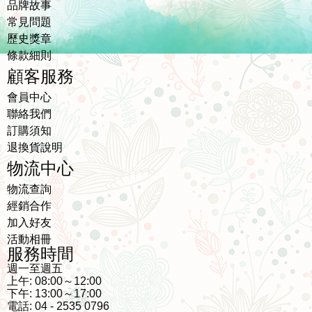
品牌故事
常見問題
歷史獎章
條款細則
顧客服務
會員中心
聯絡我們
訂購須知
退換貨說明
物流中心
物流查詢
經銷合作
加入好友
活動相冊
服務時間
週一至週五
上午: 08:00～12:00
下午: 13:00～17:00
電話: 04 - 2535 0796