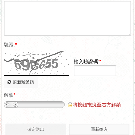
驗證:
*
輸入驗證碼:
*
刷新驗證碼
解鎖
*
將按鈕拖曳至右方解鎖